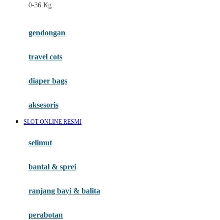
0-36 Kg
Fisher Price
Flipper
gendongan
Friends Of Sally
travel cots
G
diaper bags
Gb
Geko
aksesoris
Graco
SLOT ONLINE RESMI
Gund
selimut
H
bantal & sprei
Habbie
Haenim
ranjang bayi & balita
Happy Horse
perabotan