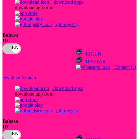
download apps
download app from:
Oh Ma Grain
Okiedog
gift registry
P
Bahasa
ID
Peachy
LOGIN
Phil & Ted's
DAFTAR
Philips Avent
Contact Us
Pigeon
lewati ke Konten
Playgro
download apps
download app from:
Poled Global
Ponycycle
gift registry
Puma
Bahasa
ID
Pureats