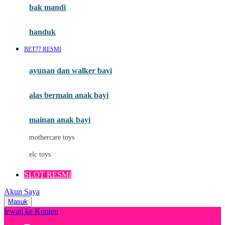
Moby
bak mandi
Momami
handuk
Mothercare
BET77 RESMI
Mustela
ayunan dan walker bayi
My Buddy Tag
My K
alas bermain anak bayi
N
mainan anak bayi
Naif
mothercare toys
Nike
elc toys
Nordic Natural
SLOT RESMI
Nuby
Akun Saya
Nuna
Masuk
lewati ke Konten
O