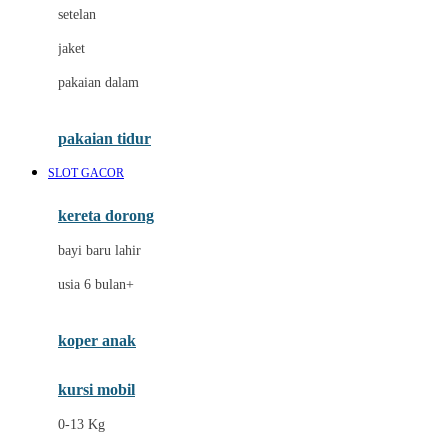
Dae Organics
setelan
Docare
jaket
Doona
pakaian dalam
Down To Earth
Drew
pakaian tidur
Dr. Brown's
SLOT GACOR
E
kereta dorong
ELC
bayi baru lahir
Ergobaby
usia 6 bulan+
Expert Care
koper anak
Ezyroller
kursi mobil
F
0-13 Kg
Felt So Sweet